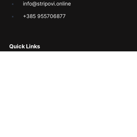
info@stripovi.online
+385 955706877
Quick Links
About Us
Contact Us
Web Shop
Social
© 2024 stripovi.online