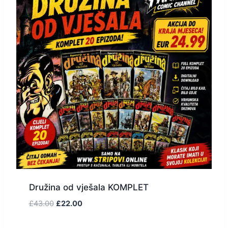
Družina od vješala KOMPLET
£
43.00
£
22.00