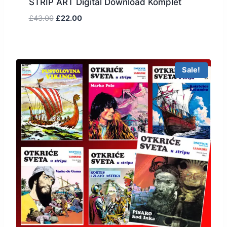
STRIP ART Digital Download Komplet
£
43.00
£
22.00
Sale!