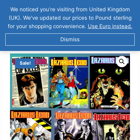
We noticed you're visiting from United Kingdom
(UK). We've updated our prices to Pound sterling
for your shopping convenience.
Use Euro instead.
Dismiss
Sale!