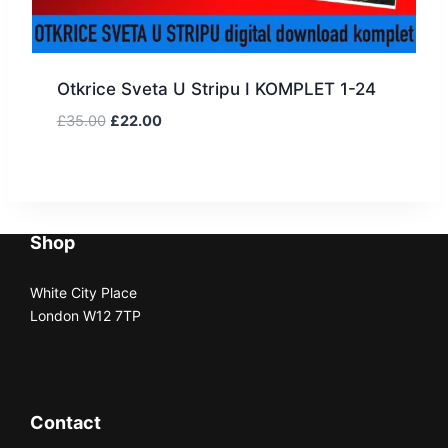
Otkrice Sveta U Stripu I KOMPLET 1-24
£
35.00
£
22.00
Shop
White City Place
London W12 7TP
Contact