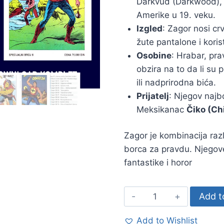
Darkvud (Darkwood), 
Amerike u 19. veku.
Izgled
: Zagor nosi c
žute pantalone i koris
Osobine
: Hrabar, pr
obzira na to da li su p
ili nadprirodna bića.
Prijatelj
: Njegov najbol
Meksikanac
Čiko (Ch
Zagor je kombinacija razl
borca za pravdu. Njegove 
fantastike i horor
Add t
Add to Wishlist