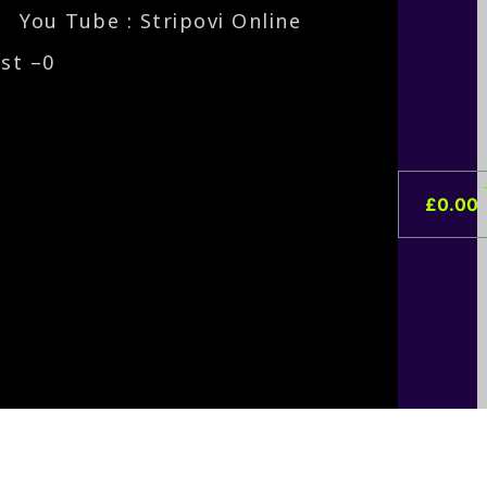
You Tube : Stripovi Online
ist –
0
£
0.00