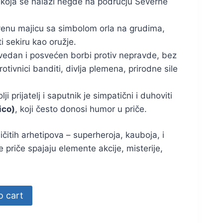
koja se nalazi negde na području Severne
rvenu majicu sa simbolom orla na grudima,
ti sekiru kao oružje.
avedan i posvećen borbi protiv nepravde, bez
rotivnici banditi, divlja plemena, prirodne sile
ji prijatelj i saputnik je simpatični i duhoviti
ico)
, koji često donosi humor u priče.
ičitih arhetipova – superheroja, kauboja, i
priče spajaju elemente akcije, misterije,
o cart