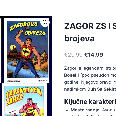
ZAGOR ZS I Sp
brojeva
€
29.99
€
14.99
Zagor je legendarni stripo
Bonelli
(pod pseudonimom
godine. Njegovo pravo i
nadimkom
Duh Sa Seki
Ključne karakteri
Mesto radnje
: Avant