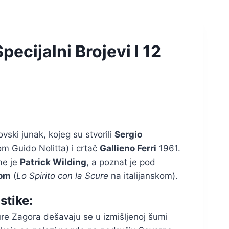
ecijalni Brojevi I 12
vski junak, kojeg su stvorili
Sergio
 Guido Nolitta) i crtač
Gallieno Ferri
1961.
me je
Patrick Wilding
, a poznat je pod
rom
(
Lo Spirito con la Scure
na italijanskom).
stike:
ure Zagora dešavaju se u izmišljenoj šumi