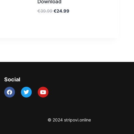
Download
€
39.99
€
24.99
Social
© 2024 stripovi.online