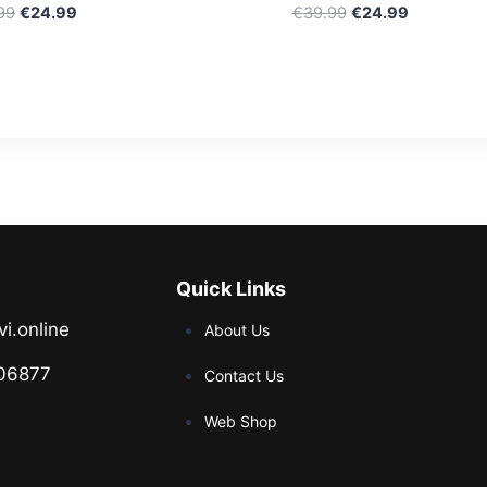
99
€
24.99
€
39.99
€
24.99
Quick Links
vi.online
About Us
06877
Contact Us
Web Shop