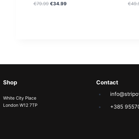
€
79.99
€
34.99
€
49.
Shop
Contact
info@stripo
White City Place
London W12 7TP
+385 9557