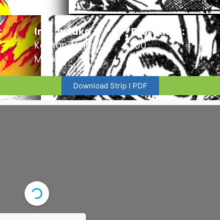
:
Ime Junaka :
Broj Stripa:
Komandant
100
Mark
Download Strip I PDF