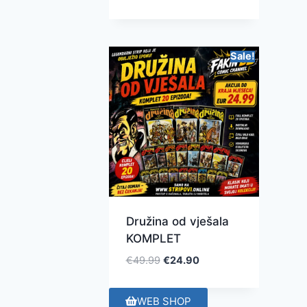
Sale!
Družina od vješala
KOMPLET
€
49.99
€
24.90
WEB SHOP