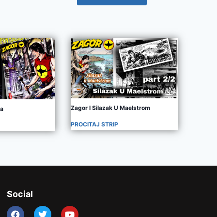
Zagor I Silazak U Maelstrom
va
PROCITAJ STRIP
Social