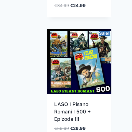
€
34.99
€
24.99
Sale!
LASO I Pisano
Romani I 500 +
Epizoda !!!
€
59.99
€
29.99