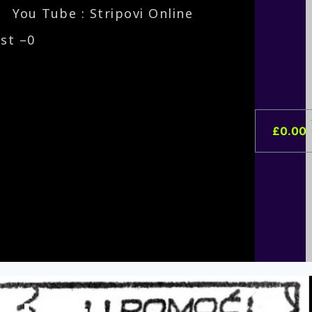
You Tube : Stripovi Online
ist –
0
£
0.00