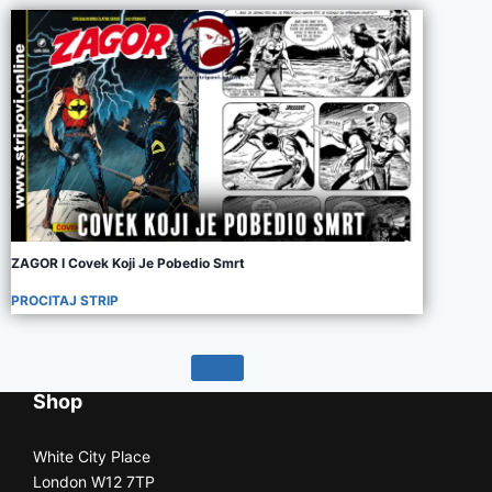
ZAGOR I Covek Koji Je Pobedio Smrt
PROCITAJ STRIP
Shop
White City Place
London W12 7TP