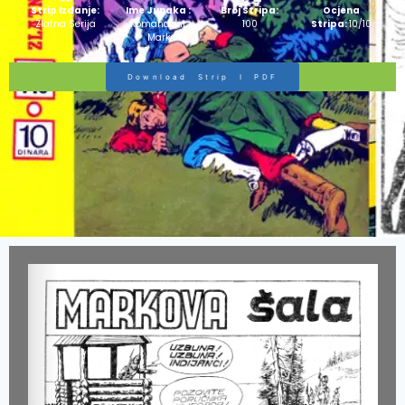
Strip Izdanje:
Ime Junaka :
Broj Stripa:
Ocjena
Zlatna Serija
Komandant
100
Stripa:
10/10
Mark
Download Strip I PDF