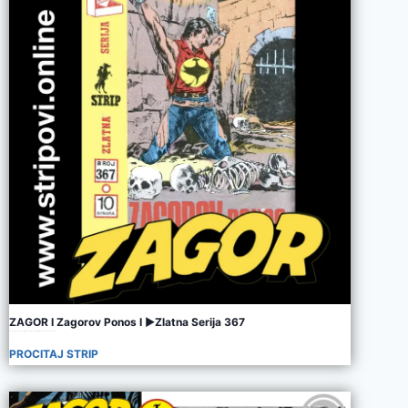
ZAGOR I Zagorov Ponos I ►Zlatna Serija 367
ZAGOR I Zagorov Ponos I ►Zlatna Serija 367 I Rating 10/10 I HD QUALITY I CLASSIC STRIP
PROCITAJ STRIP