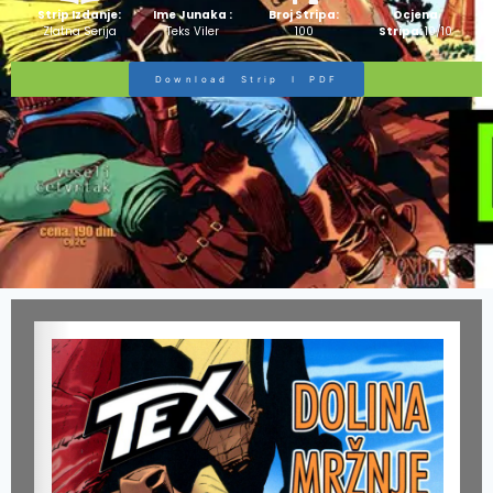
Strip Izdanje:
Ime Junaka :
Broj Stripa:
Ocjena
Zlatna Serija
Teks Viler
100
Stripa:
10/10
Download Strip I PDF