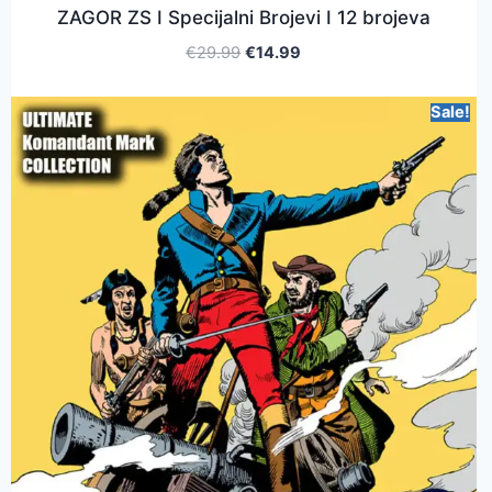
ZAGOR ZS I Specijalni Brojevi I 12 brojeva
€
29.99
€
14.99
Sale!