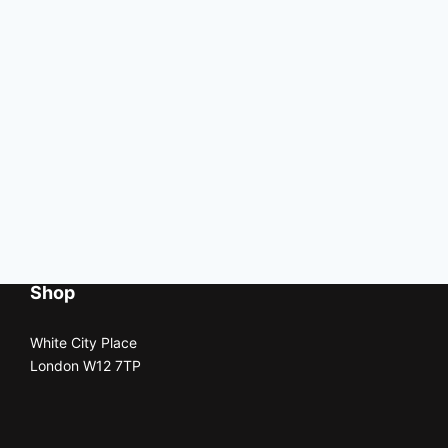
Shop
White City Place
London W12 7TP