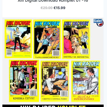
XIII Digital Download Komplet 01 -16
€
29.99
€
15.99
Sale!