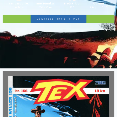
Strip Izdanje:
Ime Junaka :
Broj Stripa:
Ocjena
Ludens
Teks Viler
156
Stripa:
10/10
Download Strip I PDF