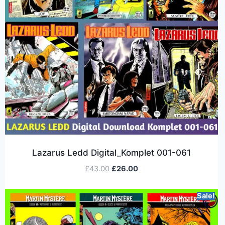
Lazarus Ledd Digital_Komplet 001-061
£
43.00
£
26.00
Sale!