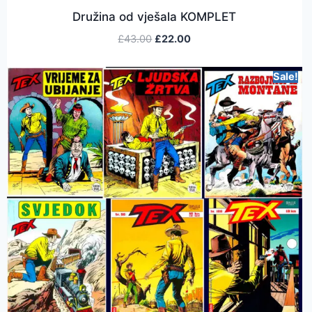
Družina od vješala KOMPLET
£
43.00
£
22.00
Sale!