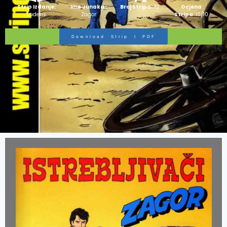
Strip Izdanje:
Ime Junaka :
Broj Stripa:
72
Ocjena
Ludens
Zagor
Stripa:
10/10
Download Strip I PDF