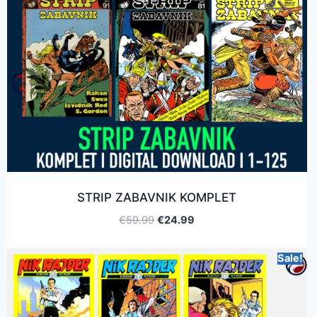
STRIP ZABAVNIK KOMPLET
€
59.99
€
24.99
Sale!