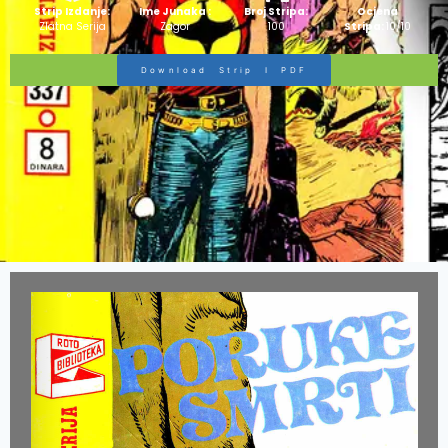
Strip Izdanje:
Ime Junaka :
Broj Stripa:
Ocjena
Zlatna Serija
Zagor
100
Stripa:
10/10
Download Strip I PDF