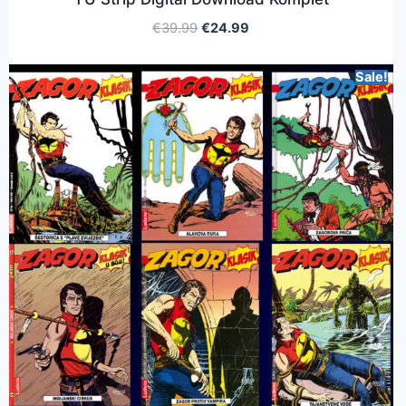
€
39.99
€
24.99
Sale!