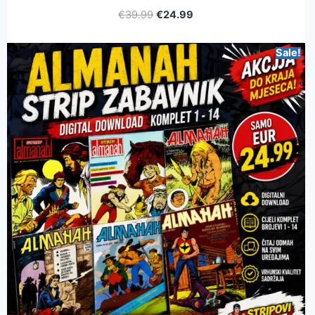
€
39.99
€
24.99
Sale!