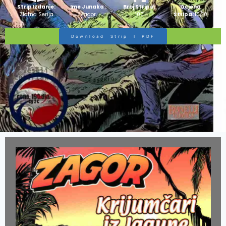
Strip Izdanje:
Ime Junaka :
Broj Stripa:
Ocjena
Zlatna Serija
Zagor
100
Stripa:
10/10
Download Strip I PDF