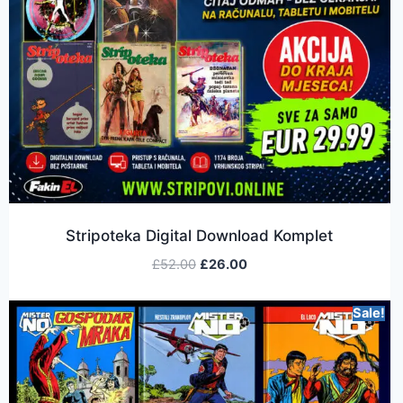
Stripoteka Digital Download Komplet
£
52.00
£
26.00
Sale!