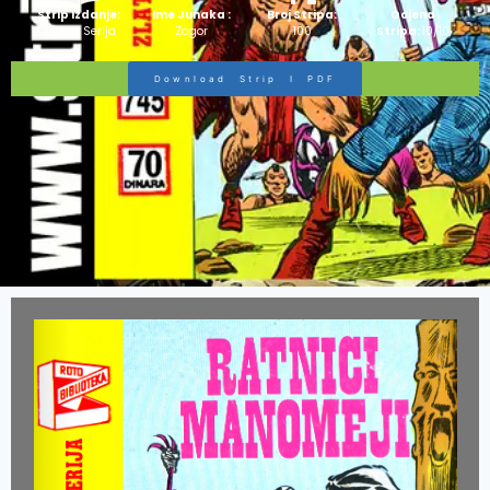
Strip Izdanje:
Ime Junaka :
Broj Stripa:
Ocjena
Zlatna Serija
Zagor
100
Stripa:
10/10
Download Strip I PDF