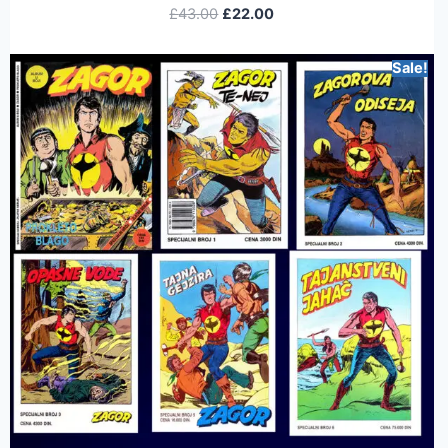
£
43.00
£
22.00
Sale!