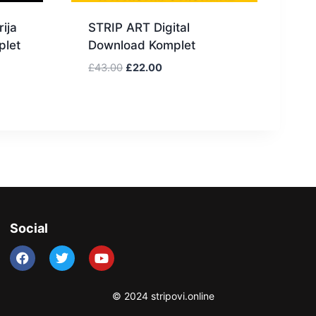
ija
STRIP ART Digital
plet
Download Komplet
£
43.00
£
22.00
Social
© 2024 stripovi.online