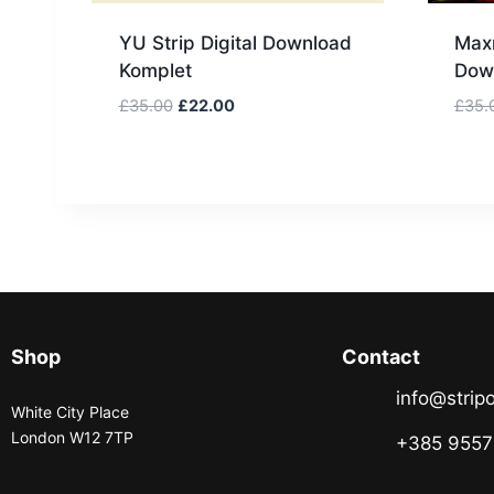
YU Strip Digital Download
Maxm
Komplet
Dow
£
35.00
£
22.00
£
35.
Shop
Contact
info@stripo
White City Place
London W12 7TP
+385 955