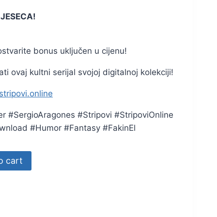
MJESECA!
ostvarite bonus uključen u cijenu!
i ovaj kultni serijal svojoj digitalnoj kolekciji!
tripovi.online
 #SergioAragones #Stripovi #StripoviOnline
wnload #Humor #Fantasy #FakinEl
o cart