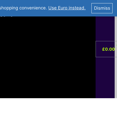
You Tube : Stripovi Online
r shopping convenience.
Use Euro instead.
Dismiss
ist –
0
£
0.00