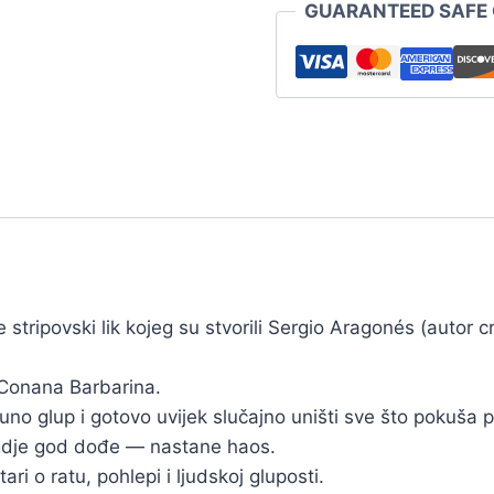
GUARANTEED SAFE
stripovski lik kojeg su stvorili Sergio Aragonés (autor c
 Conana Barbarina.
puno glup i gotovo uvijek slučajno uništi sve što pokuša 
 a gdje god dođe — nastane haos.
ari o ratu, pohlepi i ljudskoj gluposti.