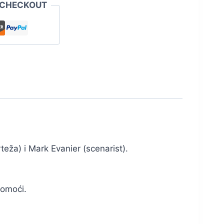
 CHECKOUT
rteža) i Mark Evanier (scenarist).
pomoći.