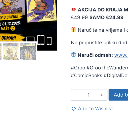
AKCIJA DO KRAJA 
€49.99
SAMO €24.99
Naručite na vrijeme i 
Ne propustite priliku dodat
Naruči odmah:
www.s
#Groo #GrooTheWanderer
#ComicBooks #DigitalDo
Add t
Add to Wishlist