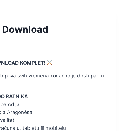
al Download
OWNLOAD KOMPLET!
stripova svih vremena konačno je dostupan u
OO RATNIKA
parodija
gia Aragonésa
aliteti
ačunalu, tabletu ili mobitelu