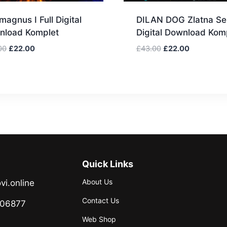
agnus I Full Digital
DILAN DOG Zlatna Ser
nload Komplet
Digital Download Kom
00
£
22.00
£
43.00
£
22.00
Quick Links
About Us
vi.online
Contact Us
706877
Web Shop