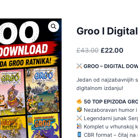
Groo I Digit
£
43.00
£
22.00
GROO – DIGITAL D
Jedan od najzabavnijih 
digitalnom izdanju!
50 TOP EPIZODA GR
Nezaboravan humor i 
Legendarni junak Ser
Komplet u vrhunskoj kv
CBR format – čitaj na r