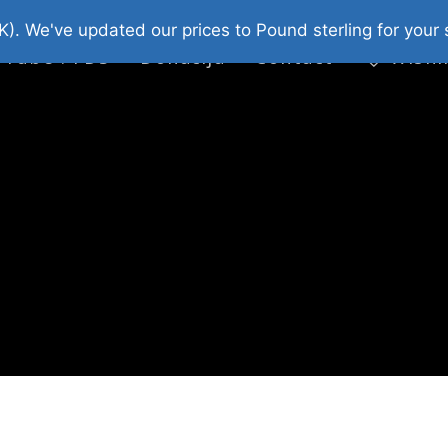
platni Stripovi
Web Shop 2026
O Nama
K). We've updated our prices to Pound sterling for you
 Tube : FDS
Donacija
Contact
Wishl