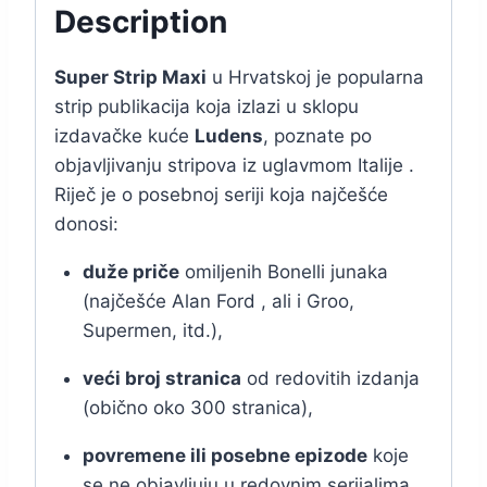
Description
Super Strip Maxi
u Hrvatskoj je popularna
strip publikacija koja izlazi u sklopu
izdavačke kuće
Ludens
, poznate po
objavljivanju stripova iz uglavmom Italije .
Riječ je o posebnoj seriji koja najčešće
donosi:
duže priče
omiljenih Bonelli junaka
(najčešće Alan Ford , ali i Groo,
Supermen, itd.),
veći broj stranica
od redovitih izdanja
(obično oko 300 stranica),
povremene ili posebne epizode
koje
se ne objavljuju u redovnim serijalima.