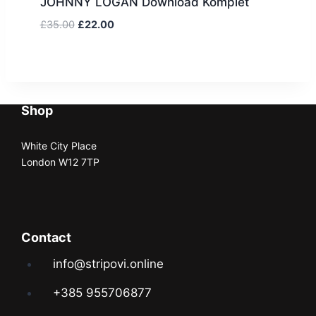
JOHNNY LOGAN Download Komplet
£
35.00
£
22.00
Shop
White City Place
London W12 7TP
Contact
info@stripovi.online
+385 955706877