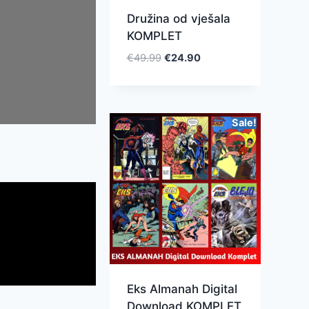
Družina od vješala
KOMPLET
€
49.99
€
24.90
Sale!
Eks Almanah Digital
Download KOMPLET