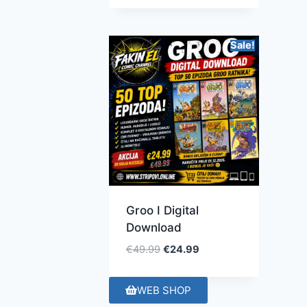
Sale!
Groo I Digital
Download
€
49.99
€
24.99
WEB SHOP