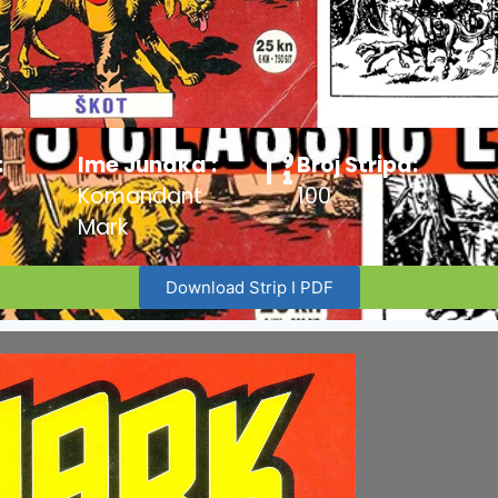
:
Ime Junaka :
Broj Stripa:
Komandant
100
Mark
Download Strip I PDF