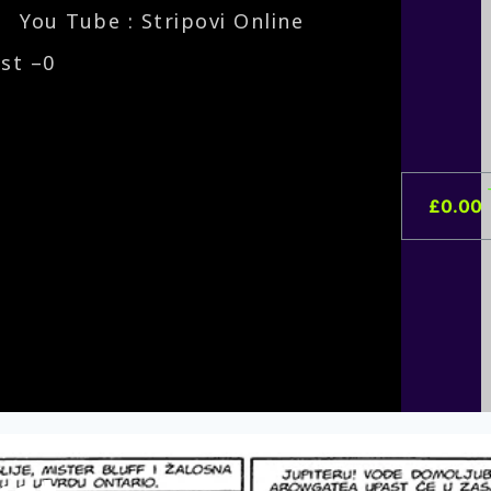
You Tube : Stripovi Online
ist –
0
£
0.00