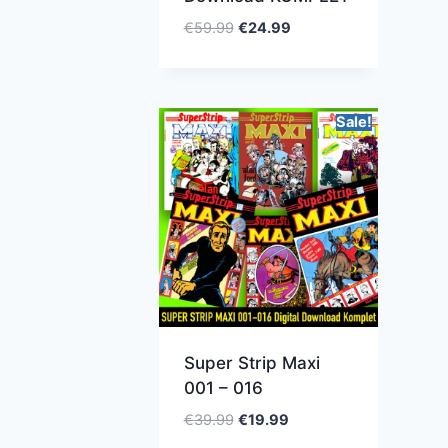
€
59.99
€
24.99
Sale!
Super Strip Maxi
001 – 016
€
39.99
€
19.99