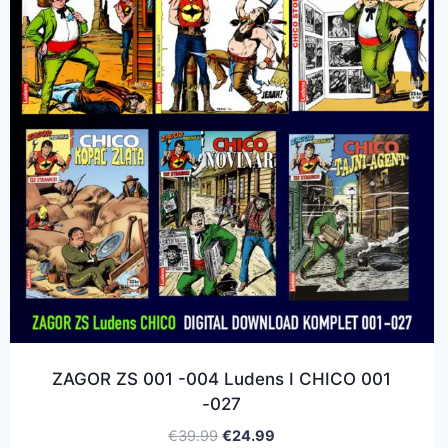
ZAGOR ZS 001 -004 Ludens I CHICO 001
-027
€
39.99
€
24.99