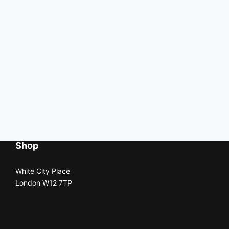
Shop
White City Place
London W12 7TP