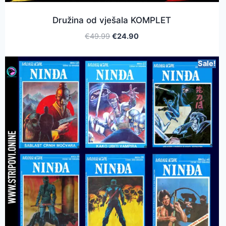
Družina od vješala KOMPLET
€
49.99
€
24.90
Sale!