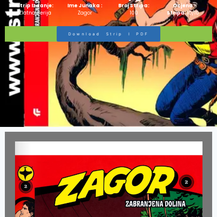
Strip Izdanje:
Ime Junaka :
Broj Stripa:
Ocjena
Zlatna Serija
Zagor
100
Stripa:
10/10
Download Strip I PDF