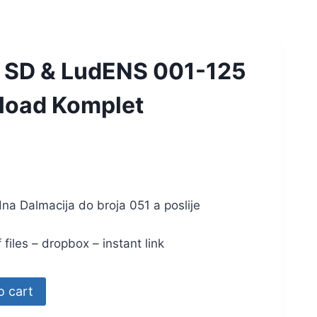
I SD & LudENS 001-125
nload Komplet
a Dalmacija do broja 051 a poslije
les – dropbox – instant link
o cart