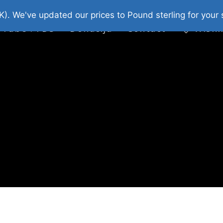
platni Stripovi
Web Shop 2026
O Nama
K). We've updated our prices to Pound sterling for you
 Tube : FDS
Donacija
Contact
Wishl