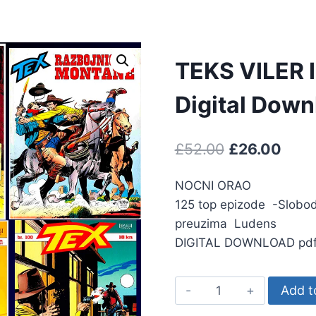
TEKS VILER 
Digital Dow
£
52.00
£
26.00
NOCNI ORAO
125 top epizode -Slobodn
preuzima Ludens
DIGITAL DOWNLOAD pdf fi
Add t