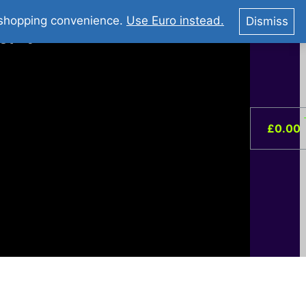
You Tube : Stripovi Online
r shopping convenience.
Use Euro instead.
Dismiss
ist –
0
£
0.00