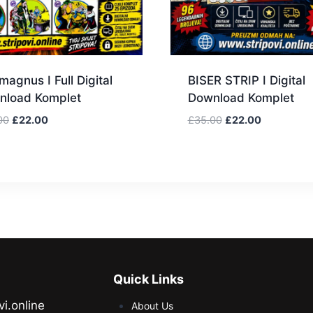
agnus I Full Digital
BISER STRIP I Digital
nload Komplet
Download Komplet
00
£
22.00
£
35.00
£
22.00
Quick Links
vi.online
About Us