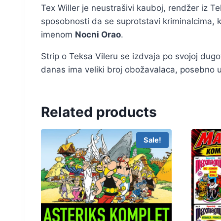
Tex Willer je neustrašivi kauboj, rendžer iz T
sposobnosti da se suprotstavi kriminalcima, 
imenom
Nocni Orao
.
Strip o Teksa Vileru se izdvaja po svojoj dug
danas ima veliki broj obožavalaca, posebno u I
Related products
Sale!