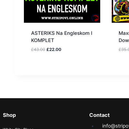
ASTERIKS Na Engleskom I
Maxm
KOMPLET
Dow
£
43.00
£
22.00
£
35.
Shop
Contact
info@stripo