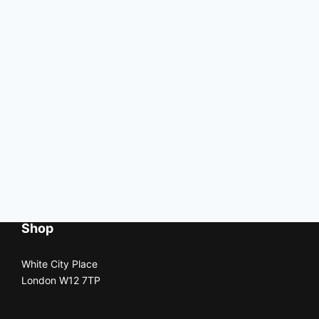
Shop
White City Place
London W12 7TP