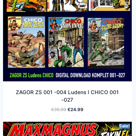
ZAGOR ZS 001 -004 Ludens I CHICO 001
-027
€
39.99
€
24.99
Sale!