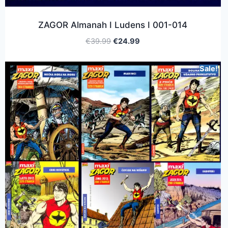
ZAGOR Almanah I Ludens I 001-014
€
39.99
€
24.99
Sale!