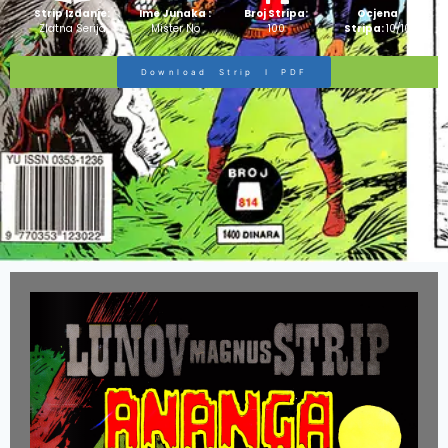
Strip Izdanje:
Ime Junaka :
Broj Stripa:
Ocjena
Zlatna Serija
Mister No
100
Stripa:
10/10
Download Strip I PDF