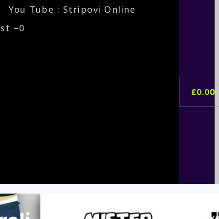
You Tube : Stripovi Online
ist –
0
£
0.00