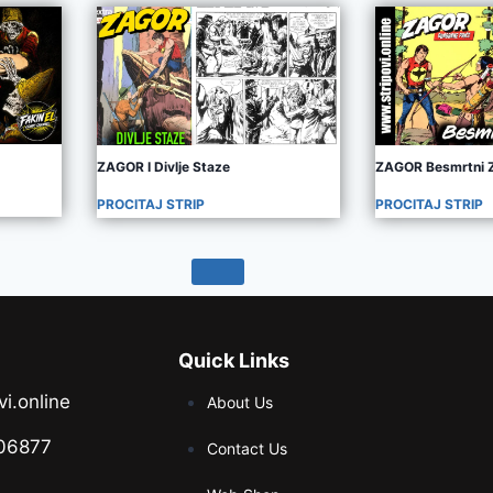
ZAGOR I Divlje Staze
ZAGOR Besmrtni 
PROCITAJ STRIP
PROCITAJ STRIP
Quick Links
vi.online
About Us
06877
Contact Us