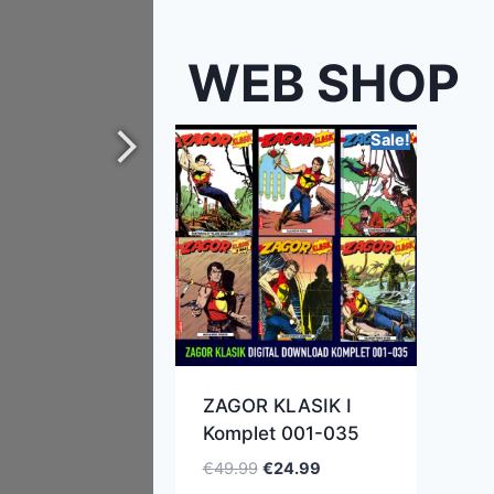
WEB SHOP
Sale!
ZAGOR KLASIK I
Komplet 001-035
€
49.99
€
24.99