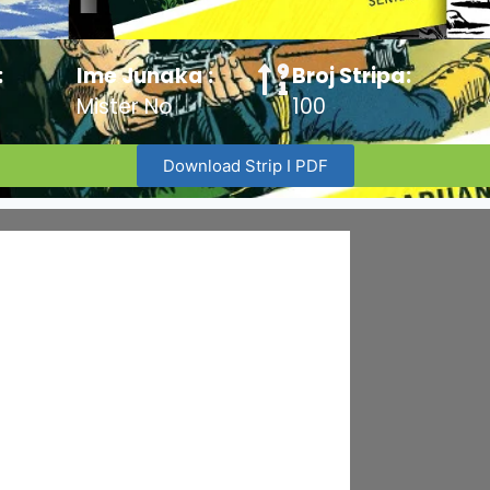
:
Ime Junaka :
Broj Stripa:
Mister No
100
Download Strip I PDF