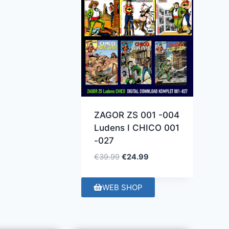
ZAGOR ZS 001 -004
Ludens I CHICO 001
-027
€
39.99
€
24.99
WEB SHOP