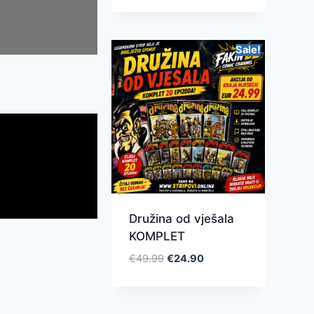
Sale!
Družina od vješala
KOMPLET
€
49.99
€
24.90