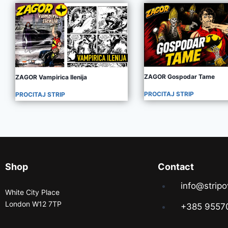
ZAGOR Gospodar Tame
ZAGOR Vampirica Ilenija
PROCITAJ STRIP
PROCITAJ STRIP
Shop
Contact
info@stripo
White City Place
London W12 7TP
+385 9557