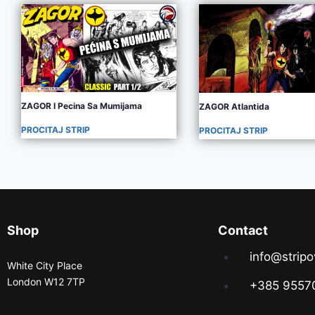
ZAGOR I Pecina Sa Mumijama
ZAGOR Atlantida
PROCITAJ STRIP
PROCITAJ STRIP
Shop
Contact
info@stripo
White City Place
London W12 7TP
+385 9557