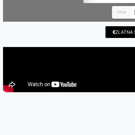
1/114
ZLATNA 