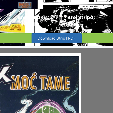
:
Ime Junaka :
Broj Stripa:
Teks Viler
100
Download Strip I PDF