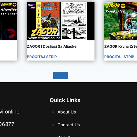
ZAGOR I Dosljaci Sa Aljaske
ZAGOR Krvna Zrt
PROCITAJ STRIP
PROCITAJ STRIP
Quick Links
vi.online
About Us
06877
Contact Us