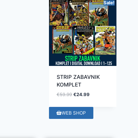
Sale!
STRIP ZABAVNIK
KOMPLET
€
59.99
€
24.99
WEB SHOP