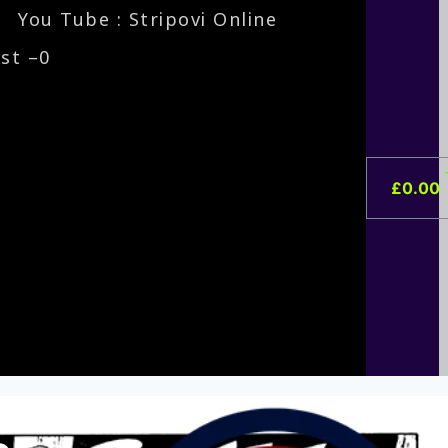
You Tube : Stripovi Online
ist –
0
£
0.00