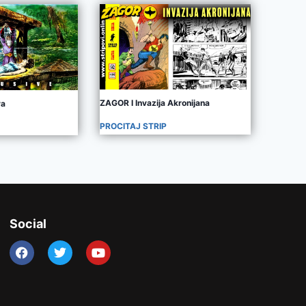
ZAGOR I Invazija Akronijana
va
PROCITAJ STRIP
Social