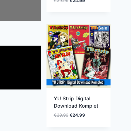
€
39.99
€
24.99
Sale!
YU Strip Digital
Download Komplet
€
39.99
€
24.99