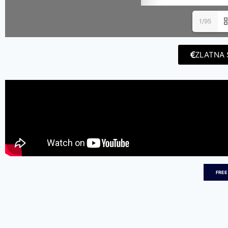
1/95
ZLATNA 
FREE