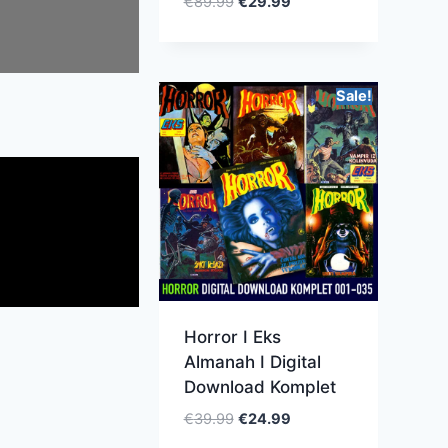
€
89.99
€
29.99
Sale!
Horror I Eks
Almanah I Digital
Download Komplet
€
39.99
€
24.99