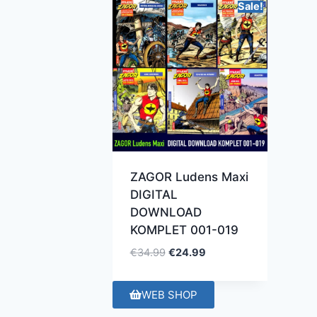
Sale!
ZAGOR Ludens Maxi
DIGITAL
DOWNLOAD
KOMPLET 001-019
€
34.99
€
24.99
WEB SHOP