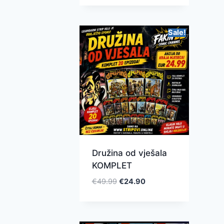
Sale!
Družina od vješala
KOMPLET
€
49.99
€
24.90