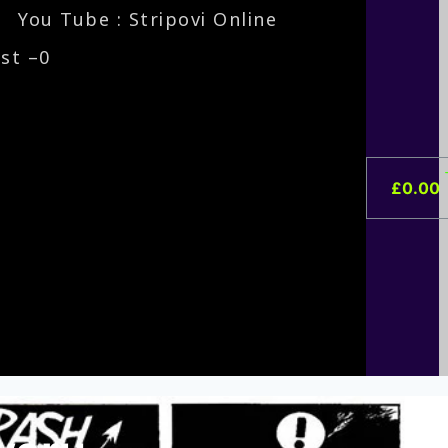
You Tube : Stripovi Online
ist –
0
£
0.00