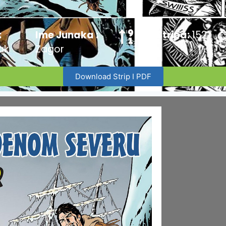
:
Ime Junaka :
Broj Stripa:
152
ak
Zagor
Download Strip I PDF