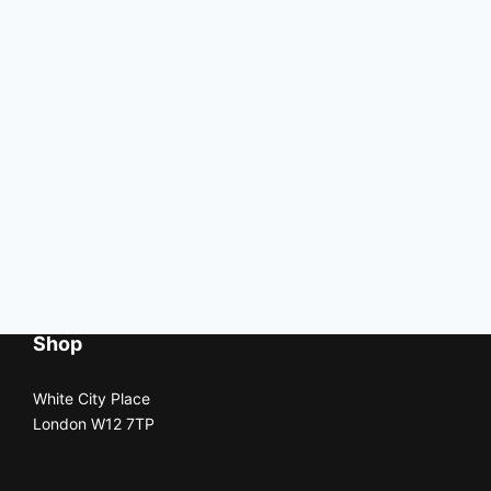
Shop
White City Place
London W12 7TP