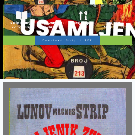
Strip Izdanje:
Ime Junaka :
Broj Stripa:
Ocjena
Zlatna Serija
Veliki Blek
100
Stripa:
10/10
Download Strip I PDF