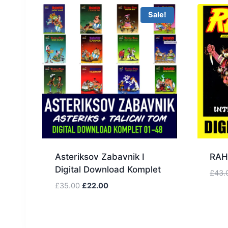
Sale!
Asteriksov Zabavnik I
RAHA
Digital Download Komplet
£
43.
£
35.00
£
22.00