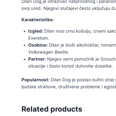
Dilan Dog je istraživač natprirodnog i paran
svoj ured. Njegovi slučajevi često uključuju 
Karakteristike:
Izgled:
Dilan nosi crnu košulju, crveni sak
Everetom.
Osobine:
Dilan je bivši alkoholičar, romanti
Volkswagen Beetle
.
Partner:
Njegov verni pomoćnik je Groucho
situacije i često koristi duhovite dosetke.
Popularnost:
Dilan Dog je postao kultni strip
ljudske strahove, društvene probleme i egzist
Related products