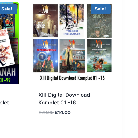
Sale!
Sale!
XIII Digital Download
plet
Komplet 01 -16
£
26.00
£
14.00