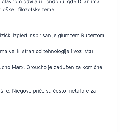
e uglavnom odvija u Londonu, gde Dilan ima
loške i filozofske teme.
 fizički izgled inspirisan je glumcem Rupertom
ma veliki strah od tehnologije i vozi stari
roucho Marx. Groucho je zadužen za komične
i šire. Njegove priče su često metafore za