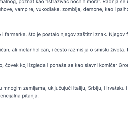
ormalnog, poznat kao “Istraživač noćnih mora”. Radnja s
duhove, vampire, vukodlake, zombije, demone, kao i psiho
o i farmerke, što je postalo njegov zaštitni znak. Njegov
čan, ali melanholičan, i često razmišlja o smislu života. I
, čovek koji izgleda i ponaša se kao slavni komičar G
 u mnogim zemljama, uključujući Italiju, Srbiju, Hrvatsku 
encijalna pitanja.