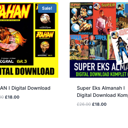
Sale!
N I Digital Download
Super Eks Almanah I
Digital Download Kom
00
£
18.00
£
26.00
£
18.00