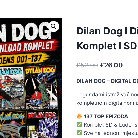
Dilan Dog I 
Komplet I S
£
52.00
£
26.00
DILAN DOG – DIGITAL
Legendarni istraživač n
kompletnom digitalnom i
137 TOP EPIZODA
Komplet SD & Ludens
Sve na jednom mjest