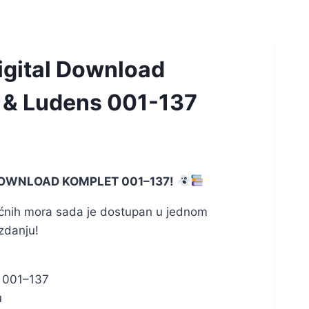
Digital Download
D & Ludens 001-137
 DOWNLOAD KOMPLET 001–137!
oćnih mora sada je dostupan u jednom
zdanju!
 001–137
u