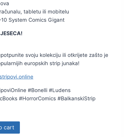
nova
ačunalu, tabletu ili mobitelu
–10 System Comics Gigant
MJESECA!
potpunite svoju kolekciju ili otkrijete zašto je
ularnijih europskih strip junaka!
tripovi.online
ipoviOnline #Bonelli #Ludens
cBooks #HorrorComics #BalkanskiStrip
o cart