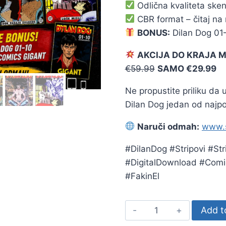
Odlična kvaliteta ske
CBR format – čitaj na r
BONUS:
Dilan Dog 01
AKCIJA DO KRAJA 
€59.99
SAMO €29.99
Ne propustite priliku da u
Dilan Dog jedan od najpop
Naruči odmah:
www.s
#DilanDog #Stripovi #Str
#DigitalDownload #Comi
#FakinEl
Add t