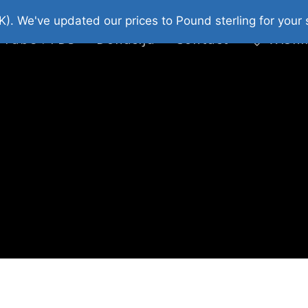
platni Stripovi
Web Shop 2026
O Nama
K). We've updated our prices to Pound sterling for you
 Tube : FDS
Donacija
Contact
Wishl