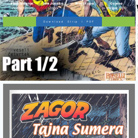
Strip Izdanje:
Ime Junaka :
Broj Stripa:
Ocjena
Zlatna Serija
Zagor
100
Stripa:
10/10
Download Strip I PDF