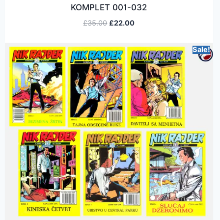
KOMPLET 001-032
£
35.00
£
22.00
Sale!