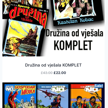
Družina od vješala KOMPLET
£
43.00
£
22.00
Sale!