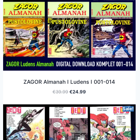
ZAGOR Almanah I Ludens I 001-014
€
39.99
€
24.99
Sale!