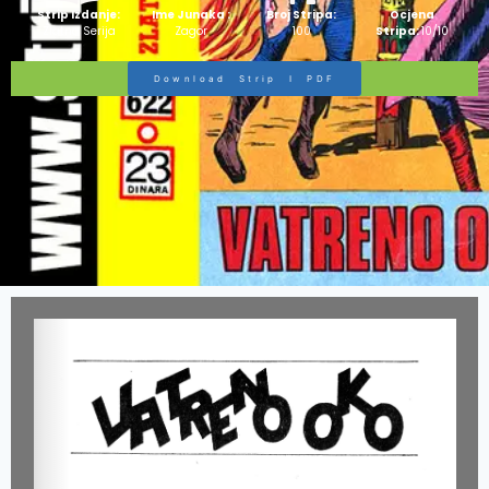
Strip Izdanje:
Ime Junaka :
Broj Stripa:
Ocjena
Zlatna Serija
Zagor
100
Stripa:
10/10
Download Strip I PDF