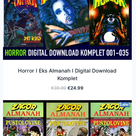
Horror I Eks Almanah I Digital Download
Komplet
€
39.99
€
24.99
Sale!