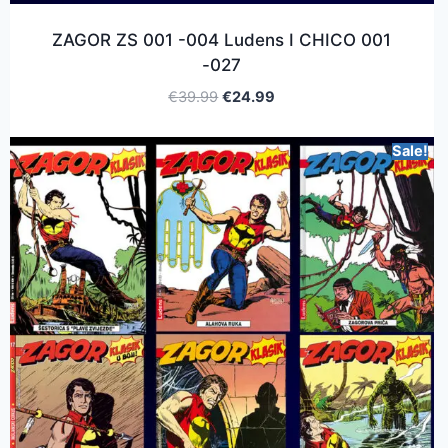
ZAGOR ZS 001 -004 Ludens I CHICO 001
-027
€
39.99
€
24.99
Sale!