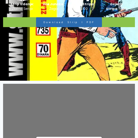
Strip Izdanje:
Ime Junaka :
Broj Stripa:
Ocjena
Zlatna Serija
Zagor
100
Stripa:
10/10
Download Strip I PDF