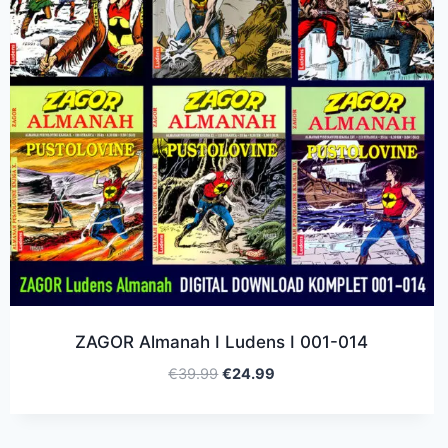
ZAGOR Almanah I Ludens I 001-014
€
39.99
€
24.99