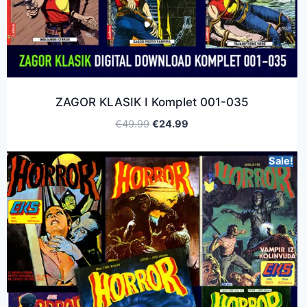
ZAGOR KLASIK I Komplet 001-035
€
49.99
€
24.99
Sale!