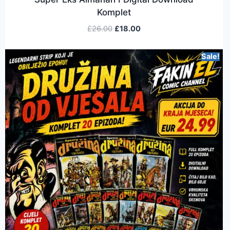
Komplet
£
26.00
£
18.00
Sale!