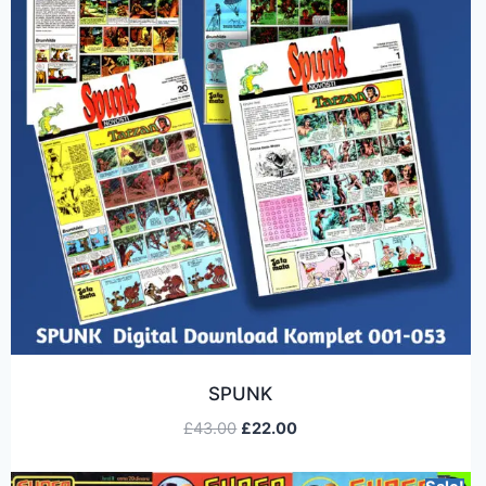
SPUNK
£
43.00
£
22.00