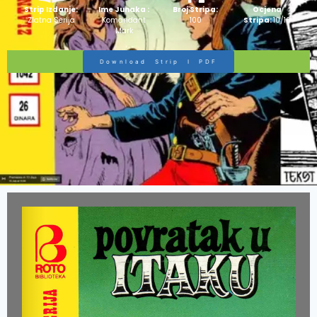
Strip Izdanje:
Ime Junaka :
Broj Stripa:
Ocjena
Zlatna Serija
Komandant
100
Stripa:
10/10
Mark
Download Strip I PDF