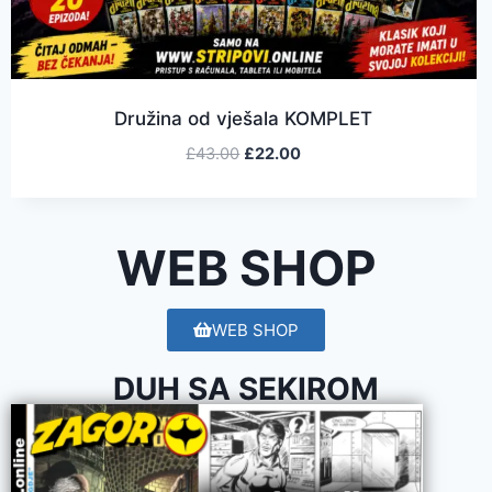
Družina od vješala KOMPLET
£
43.00
£
22.00
WEB SHOP
WEB SHOP
DUH SA SEKIROM