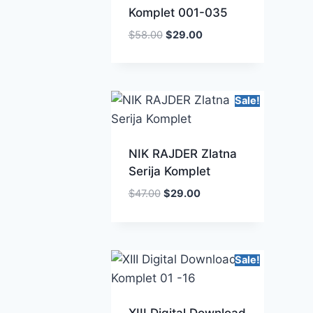
Komplet 001-035
$
58.00
$
29.00
Sale!
NIK RAJDER Zlatna
Serija Komplet
$
47.00
$
29.00
Sale!
XIII Digital Download