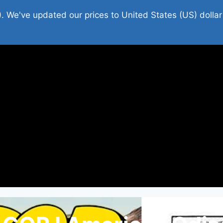
platni Stripovi
Web Shop 2026
O Nama
). We've updated our prices to United States (US) dolla
 Tube : FDS
Donacija
Contact
Wishl