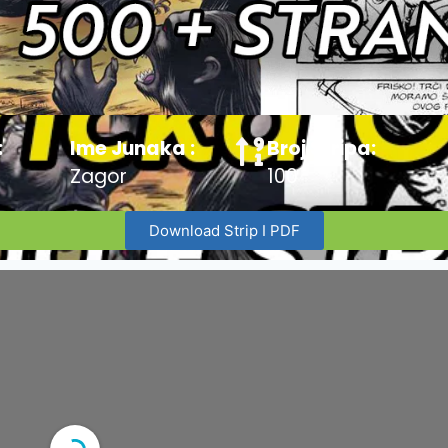
:
Ime Junaka :
Broj Stripa:
Zagor
100
Download Strip I PDF