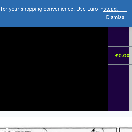
You Tube : Stripovi Online
r for your shopping convenience.
Use Euro instead.
ist –
0
Dismiss
£
0.00