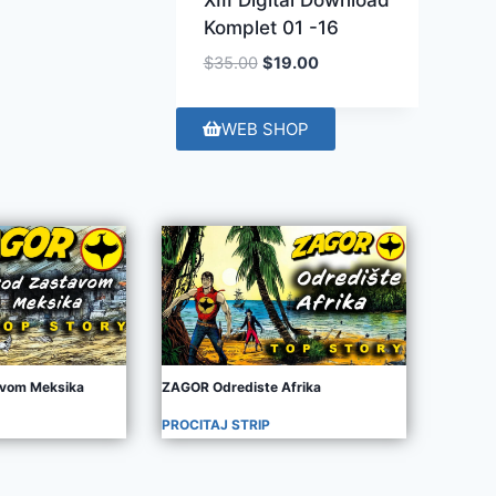
Komplet 01 -16
$
35.00
$
19.00
WEB SHOP
vom Meksika
ZAGOR Odrediste Afrika
PROCITAJ STRIP