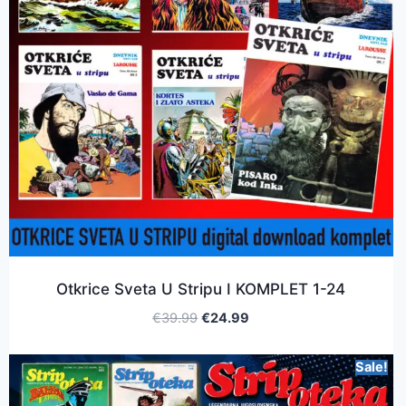
Otkrice Sveta U Stripu I KOMPLET 1-24
€
39.99
€
24.99
Sale!