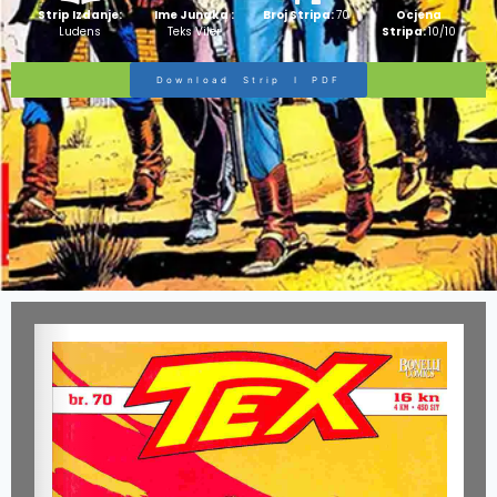
Strip Izdanje:
Ime Junaka :
Broj Stripa:
70
Ocjena
Ludens
Teks Viler
Stripa:
10/10
Download Strip I PDF