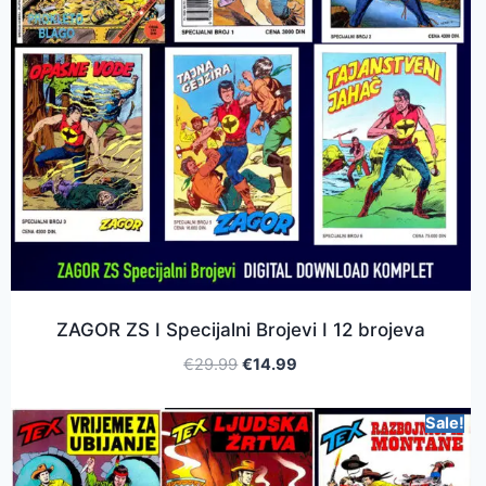
ZAGOR ZS I Specijalni Brojevi I 12 brojeva
€
29.99
€
14.99
Sale!