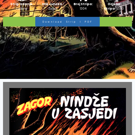
Strip Izdanje:
Ime Junaka :
Broj Stripa:
Ocjena
Ludens
Zagor
1304
Stripa:
10/10
Download Strip I PDF