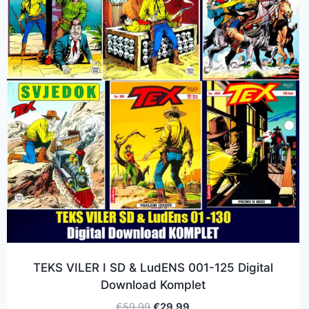
TEKS VILER I SD & LudENS 001-125 Digital
Download Komplet
€
59.99
€
29.99