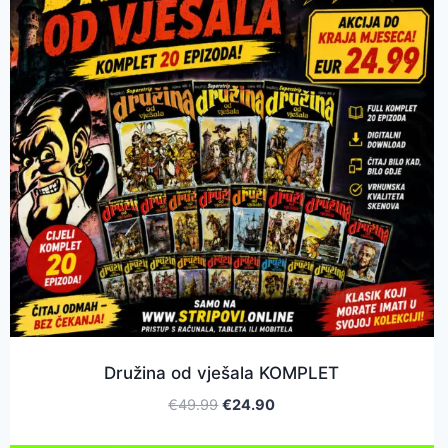
Družina od vješala KOMPLET
€
49.99
€
24.90