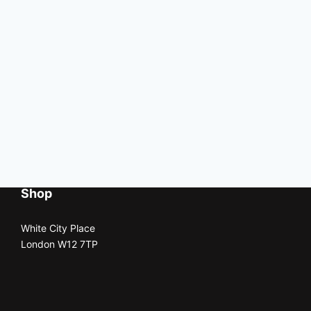
Shop
White City Place
London W12 7TP