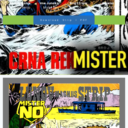
Strip Izdanje:
Ime Junaka :
Broj Stripa:
Ocjena
Zlatna Serija
Mister No
100
Stripa:
10/10
Download Strip I PDF